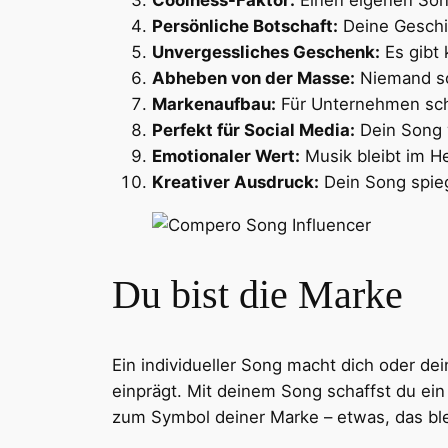
Persönliche Botschaft:
Deine Geschic
Unvergessliches Geschenk:
Es gibt 
Abheben von der Masse:
Niemand son
Markenaufbau:
Für Unternehmen scha
Perfekt für Social Media:
Dein Song w
Emotionaler Wert:
Musik bleibt im H
Kreativer Ausdruck:
Dein Song spieg
Facebook
Twitter
Du bist die Marke
Ein individueller Song macht dich oder dei
einprägt. Mit deinem Song schaffst du ei
zum Symbol deiner Marke – etwas, das blei