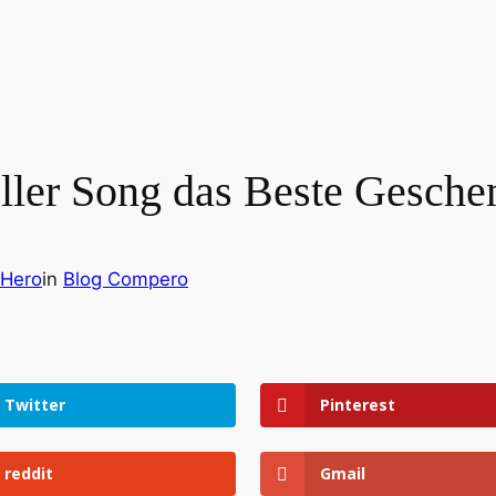
ler Song das Beste Geschenk
Hero
in
Blog Compero
Twitter
Pinterest
reddit
Gmail