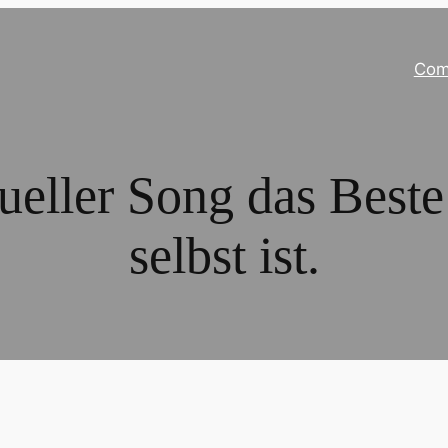
Com
ueller Song das Best
selbst ist.